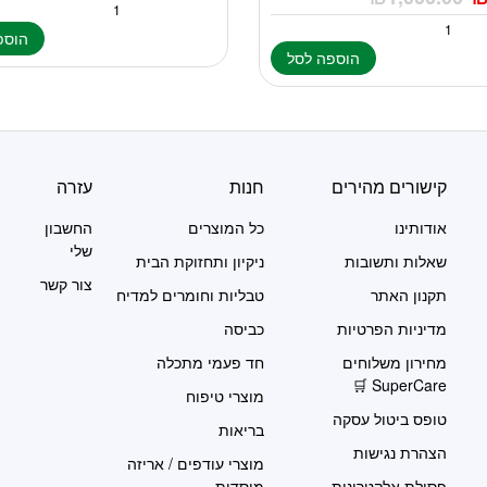
הוספ
הוספה לסל
קישורים מהירים
חנות
עזרה
אודותינו
כל המוצרים
החשבון
שלי
שאלות ותשובות
ניקיון ותחזוקת הבית
צור קשר
תקנון האתר
טבליות וחומרים למדיח
מדיניות הפרטיות
כביסה
מחירון משלוחים
חד פעמי מתכלה
SuperCare 🛒
מוצרי טיפוח
טופס ביטול עסקה
בריאות
הצהרת נגישות
מוצרי עודפים / אריזה
פסולת אלקטרונית
מוסדית