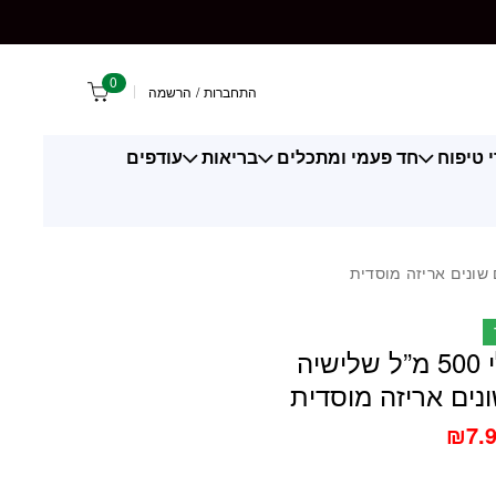
0
התחברות
/
הרשמה
 טיפוח
חד פעמי ומתכלים
בריאות
עודפים
סבון נוזלי 500 מ”ל שלישיה
נים אריזה מוסדית
₪
7.