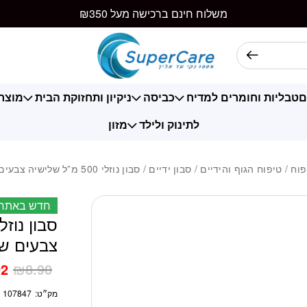
כמות סבון נוזלי 500 מ"ל שלישיה צבעים שונים אריזה מוסדית
משלוח חינם ברכישה מעל ₪350
ם
טבליות וחומרים למדיח
כביסה
ניקיון ותחזוקת הבית
מוצרי
לתינוק ולילד
מזון
פוח
/
טיפוח הגוף והידיים
/
סבון ידיים
/ סבון נוזלי 500 מ”ל שלישיה צבעים שונים אריזה מוסדית
חדש באתר
צבעים שו
92
₪
8.90
מק״ט:
107847