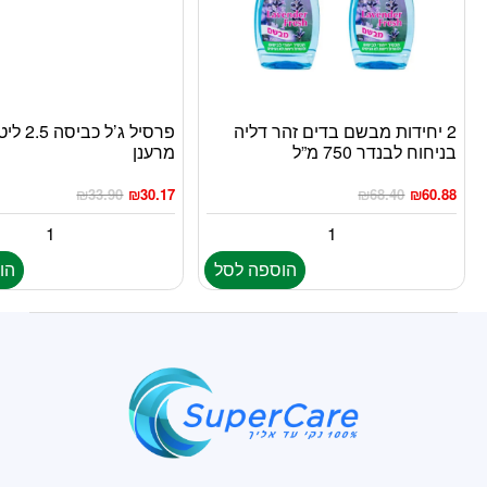
2 יחידות מבשם בדים זהר דליה
פרסיל ג’ל
בניחוח לבנדר 750 מ”ל
מרענן
₪
33.90
₪
30.17
₪
68.40
₪
60.88
הוספה לסל
הו