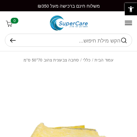
פתח סרגל נגישות
חזרה למעלה
Skip to Conten
משלוח חינם ברכישה מעל ₪350
0
חיפוש
עמוד הבית
/
כללי
/ סחבה צבעונית צהוב 70*50 ס”מ