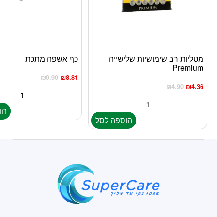
מטליות רב שימושיות שלישייה
כף אשפה מתכת
Premium
₪
9.90
₪
8.81
₪
4.90
₪
4.36
הו
הוספה לסל