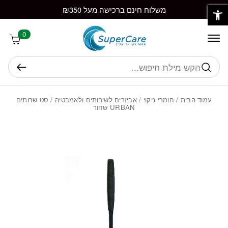
פתח סרגל נגישות
חזרה למעלה
Skip to Conten
משלוח חינם ברכישה מעל ₪350
0
חיפוש
עמוד הבית
/
חומרי ניקוי
/
אביזרים לשירותים ולאמבטיה
/ סט שרותים
URBAN שחור