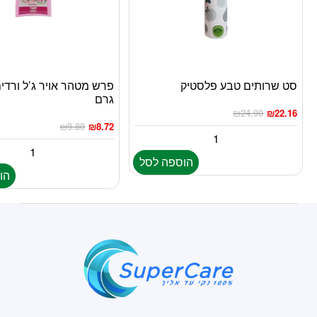
סט שרותים טבע פלסטיק
גרם
₪
24.90
₪
22.16
₪
9.80
₪
8.72
הוספה לסל
הו