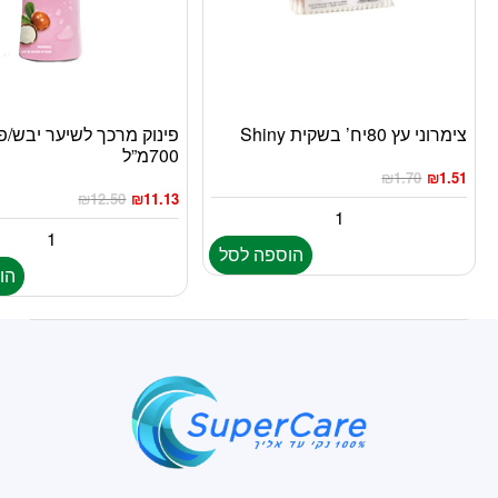
צימרוני עץ 80יח’ בשקית Shiny
פינוק מרכך לשיער יבש/פ
700מ”ל
₪
1.70
₪
1.51
₪
12.50
₪
11.13
הוספה לסל
הו