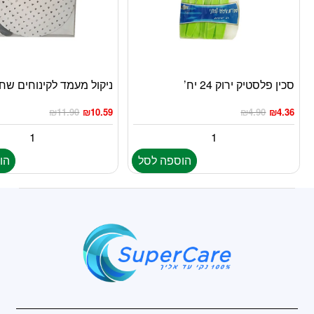
סכין פלסטיק ירוק 24 יח’
ניקול מעמד לקינוחים שחו
₪
11.90
₪
10.59
₪
4.90
₪
4.36
הוספה לסל
הו