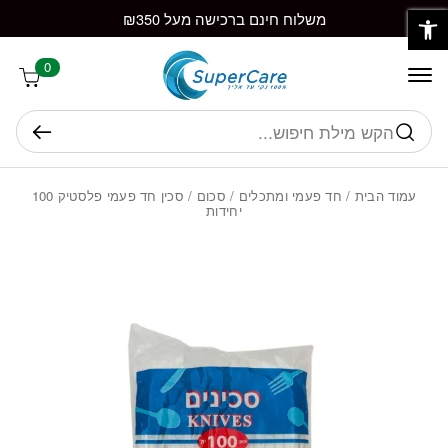
פתח סרגל נגישות
חזרה למעלה
Skip to Conten
משלוח חינם ברכישה מעל ₪350
0
חיפוש
עמוד הבית
/
חד פעמי ומתכלים
/
סכום
/ סכין חד פעמי פלסטיק 100
יחידות