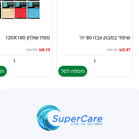
שיפוד במבוק עבה 80 יח’
מפת שולחן 120X180
₪
6.90
₪
6.14
₪
3.90
₪
3.47
הוספה לסל
הו