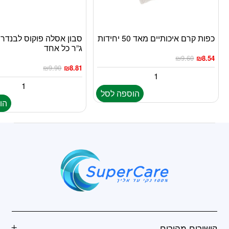
כפות קרם איכותיים מאד 50 יחידות
ג”ר כל אחד
₪
9.60
₪
8.54
₪
9.90
₪
8.81
הוספה לסל
הו
קישורים מהירים