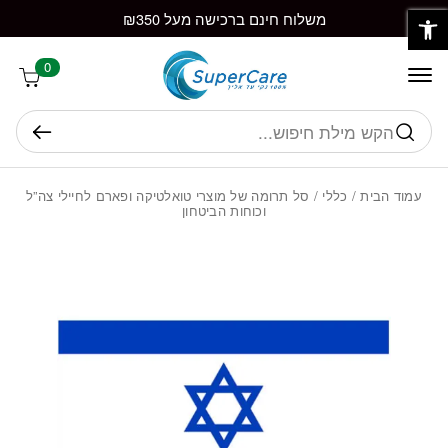
פתח סרגל נגישות
חזרה למעלה
Skip to Conten
משלוח חינם ברכישה מעל ₪350
0
חיפוש
עמוד הבית
/
כללי
/ סל תרומה של מוצרי טואלטיקה ופארם לחיילי צה”ל
וכוחות הביטחון