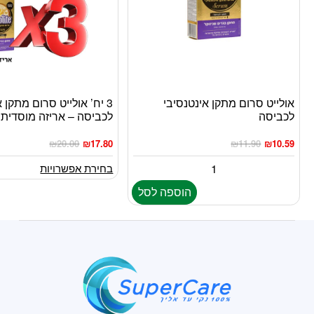
אולייט סרום מתקן אינטנסיבי
3 יח’ אולייט סרום מתקן 
למוצר
לכביסה
לכביסה – אריזה מוסדית
זה
יש
₪
20.00
₪
17.80
₪
11.90
₪
10.59
מספר
סוגים.
בחירת אפשרויות
ניתן
הוספה לסל
לבחור
את
האפשרויות
בעמוד
המוצר