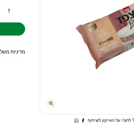
מדיניות משל
לחצ/י על האייקון לשיתוף