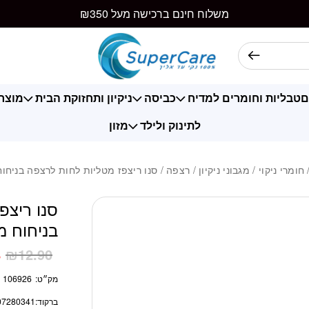
כמות סנו ריצפז מ
משלוח חינם ברכישה מעל ₪350
ם
טבליות וחומרים למדיח
כביסה
ניקיון ותחזוקת הבית
מוצרי
לתינוק ולילד
מזון
חומרי ניקוי
/
מגבוני ניקיון
/
רצפה
/ סנו ריצפז מטליות לחות לרצפה בניחוח
סנו ריצפ
בניחוח מ
8
₪
12.90
מק״ט:
106926
ברקוד:
07280341