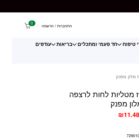
טליות לחות לרצפה בניחוח מלון מפנק
0
התחברות
/
הרשמה
 טיפוח
חד פעמי ומתכלים
בריאות
עודפים
 מלון מפנק
ז מטליות לחות לרצפה
לון מפנק
₪
11.4
72901