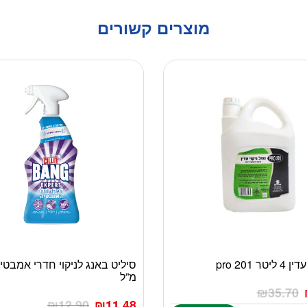
מוצרים קשורים
טר pro 201
מ”ל
₪
35.70
₪
12.90
₪
11.48