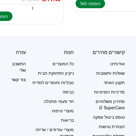
הוספה לסל
הוספ
קישורים מהירים
חנות
עזרה
אודותינו
כל המוצרים
החשבון
שלי
שאלות ותשובות
ניקיון ותחזוקת הבית
צור קשר
תקנון האתר
טבליות וחומרים למדיח
מדיניות הפרטיות
כביסה
מחירון משלוחים
חד פעמי מתכלה
SuperCare 🛒
מוצרי טיפוח
טופס ביטול עסקה
בריאות
הצהרת נגישות
מוצרי עודפים / אריזה
פסולת אלקטרונית
מוסדית