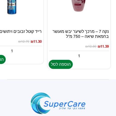
נקה 7 – מרכך לשיער יבש מועשר
רייד קוטל זבובים ויתושים 300 מ”
בחמאת שיאה – 750 מ”ל
₪
12.70
₪
11.30
₪
12.80
₪
11.39
הו
הוספה לסל