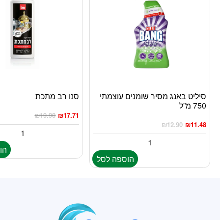
סיליט באנג מסיר שומנים עוצמתי
סנו רב מתכת
750 מ”ל
₪
19.90
₪
17.71
₪
12.90
₪
11.48
הו
הוספה לסל