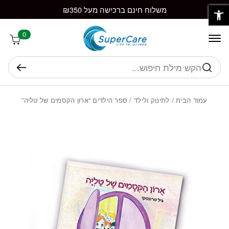
פתח סרגל נגישות
חזרה למעלה
Skip to Conten
משלוח חינם ברכישה מעל ₪350
0
חיפוש
עמוד הבית
/
לתינוק ולילד
/ ספר הילדים “ארון הקסמים של טליה”