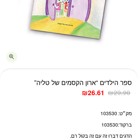
כמות ספר הילדים "ארון הקסמים של טליה"
ספר הילדים “ארון הקסמים של טליה”
₪
26.61
₪
29.90
מק״ט:
103530
ברקוד:
103530
הַדָּגִים דִּבְּרוּ זֶה עִם זֶה בְּקוֹל רָם,