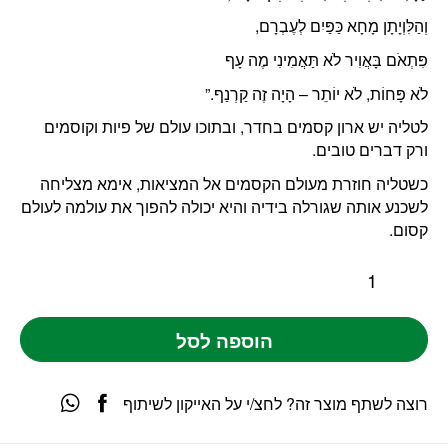
וְהַלִּוְיָתָן מָחָא כַּפַּיִם לְעֶבְרָם,
פִּתְאֹם בָּאֲוִיר לֹא תַּאֲמִינִי מֶה עָף
לֹא פָּחוֹת, לֹא יוֹתֵר – הָיָה זֶה קַרְנַף.”
לטליה יש ארון קסמים בחדר, ובתוכו עולם של פיות וקוסמים
ורק דברים טובים.
כשטליה חוזרת מעולם הקסמים אל המציאות, אימא מצליחה
לשכנע אותה שגורלה בידיה והיא יכולה להפוך את עולמה לעולם
קסום.
הוספה לסל
רוצה לשתף מוצר זה? לחצ/י על האייקון לשיתוף