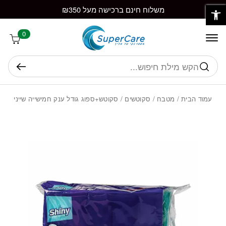
פתח סרגל נגישות
חזרה למעלה
Skip to Conten
משלוח חינם ברכישה מעל ₪350
0
חיפוש
עמוד הבית
/
מטבח
/
סקוטשים
/ סקוטש+ספוג גודל ענק חמישייה שייני