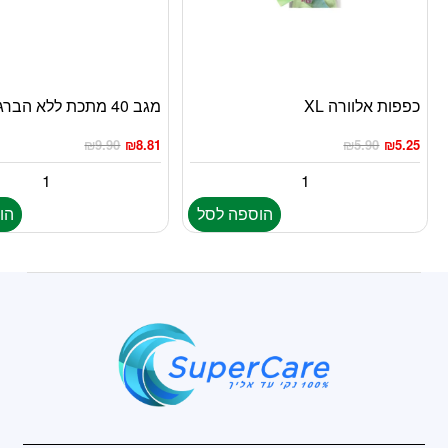
כפפות אלוורה XL
מגב 40 מתכת ללא הברגה
₪
9.90
₪
8.81
₪
5.90
₪
5.25
הוספה לסל
הו