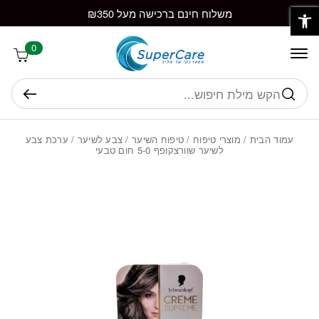
פתח סרגל נגישות
חזרה למעלה
Skip to Conten
משלוח חינם ברכישה מעל ₪350
0
חיפוש
עמוד הבית
/
מוצרי טיפוח
/
טיפוח השיער
/
צבע לשיער
/ ערכת צבע
לשיער שוורצקופף 5-0 חום טבעי