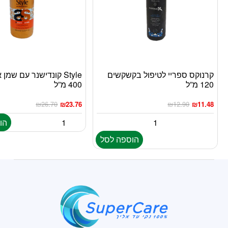
קרנוקס ספריי לטיפול בקשקשים
Style קונדישנר עם שמ
120 מ”ל
400 מ”ל
₪
26.70
₪
23.76
₪
12.90
₪
11.48
הו
הוספה לסל