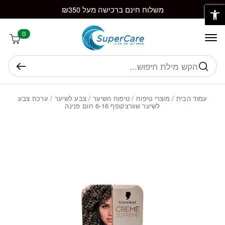
פתח סרגל נגישות
חזרה למעלה
Skip to Conten
משלוח חינם ברכישה מעל ₪350
0
חיפוש
עמוד הבית
/
מוצרי טיפוח
/
טיפוח השיער
/
צבע לשיער
/ ערכת צבע
לשיער שוורצקופף 6-16 חום פנינה