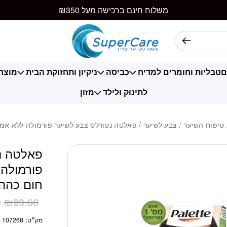
כמות פאלטה נטורל
משלוח חינם ברכישה מעל ₪350
ם
טבליות וחומרים למדיח
כביסה
ניקיון ותחזוקת הבית
מוצרי
לתינוק ולילד
מזון
טיפוח השיער
/
צבע לשיער
/ פאלטה נטורלס צבע לשיער פורמולה ללא אמוניה
פאלטה נ
פורמולה 
חום כהה -0
0
₪
23.60
מק״ט:
107268