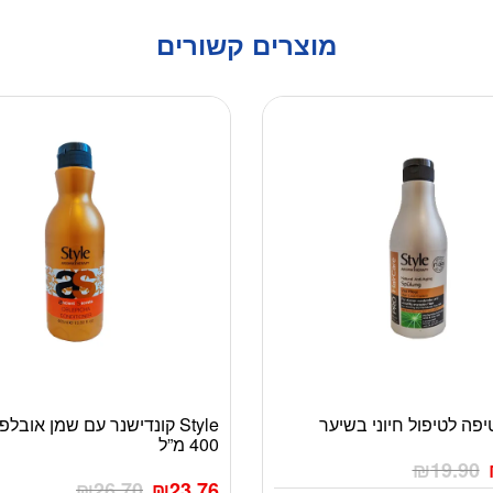
מוצרים קשורים
Style קונדישנר עם שמן אובל
400 מ”ל
₪
19.90
₪
26.70
₪
23.76