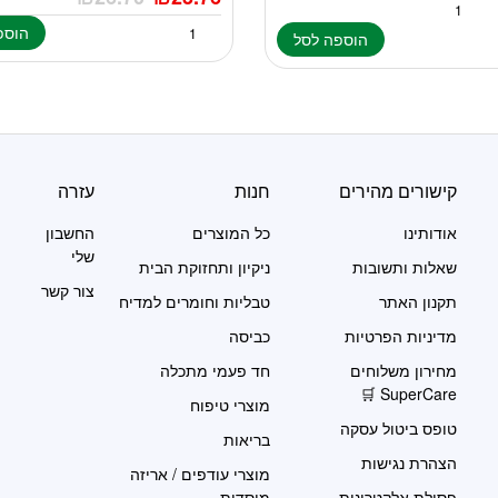
הוספ
הוספה לסל
קישורים מהירים
חנות
עזרה
אודותינו
כל המוצרים
החשבון
שלי
שאלות ותשובות
ניקיון ותחזוקת הבית
צור קשר
תקנון האתר
טבליות וחומרים למדיח
מדיניות הפרטיות
כביסה
מחירון משלוחים
חד פעמי מתכלה
SuperCare 🛒
מוצרי טיפוח
טופס ביטול עסקה
בריאות
הצהרת נגישות
מוצרי עודפים / אריזה
פסולת אלקטרונית
מוסדית