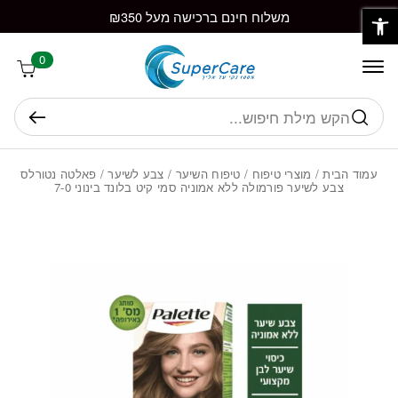
פתח סרגל נגישות
חזרה למעלה
Skip to Conten
משלוח חינם ברכישה מעל ₪350
0
חיפוש
עמוד הבית
/
מוצרי טיפוח
/
טיפוח השיער
/
צבע לשיער
/ פאלטה נטורלס
צבע לשיער פורמולה ללא אמוניה סמי קיט בלונד בינוני 7-0