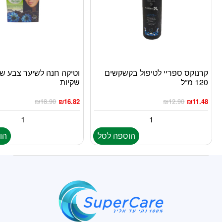
קרנוקס ספריי לטיפול בקשקשים
120 מ”ל
שקיות
₪
18.90
₪
16.82
₪
12.90
₪
11.48
הוספה לסל
הו