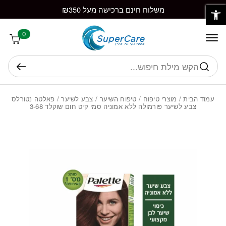
פתח סרגל נגישות
חזרה למעלה
Skip to Conten
משלוח חינם ברכישה מעל ₪350
0
חיפוש
עמוד הבית
/
מוצרי טיפוח
/
טיפוח השיער
/
צבע לשיער
/ פאלטה נטורלס
צבע לשיער פורמולה ללא אמוניה סמי קיט חום שוקלד 3-68