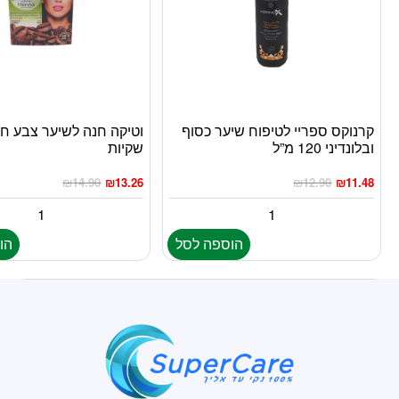
קרנוקס ספריי לטיפוח שיער כסוף
ובלונדיני 120 מ”ל
שקיות
₪
14.90
₪
13.26
₪
12.90
₪
11.48
הוספה לסל
הו