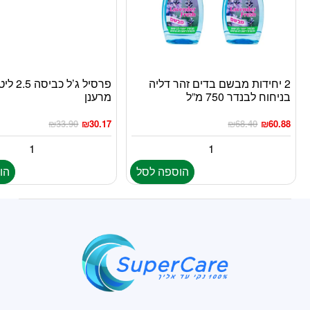
2 יחידות מבשם בדים זהר דליה
פרסיל ג’ל
בניחוח לבנדר 750 מ”ל
מרענן
₪
33.90
₪
30.17
₪
68.40
₪
60.88
הוספה לסל
הו