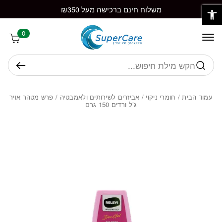
פתח סרגל נגישות
חזרה למעלה
Skip to Conten
משלוח חינם ברכישה מעל ₪350
0
חיפוש
עמוד הבית
/
חומרי ניקוי
/
אביזרים לשירותים ולאמבטיה
/ פרש מטהר אויר
ג’ל ורדים 150 גרם