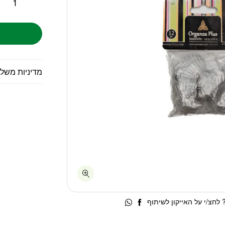
מדיניות משל
לחצ/י על האייקון לשיתוף