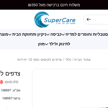
כמות צדפים לקישוט כסף
משלוח חינם ברכישה מעל ₪350
ם
טבליות וחומרים למדיח
כביסה
ניקיון ותחזוקת הבית
מוצרי
לתינוק ולילד
מזון
עמוד הבית
/
כללי
/ צדפים לקישוט כסף 12 יחידות
צדפים לקישו
18
₪
4.70
מק״ט:
106557
ברקוד:
106557