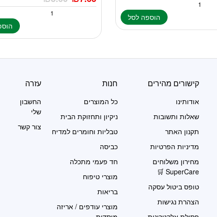
הוספה לסל
הוספ
קישורים מהירים
חנות
עזרה
אודותינו
כל המוצרים
החשבון
שלי
שאלות ותשובות
ניקיון ותחזוקת הבית
צור קשר
תקנון האתר
טבליות וחומרים למדיח
מדיניות הפרטיות
כביסה
מחירון משלוחים
חד פעמי מתכלה
SuperCare 🛒
מוצרי טיפוח
טופס ביטול עסקה
בריאות
הצהרת נגישות
מוצרי עודפים / אריזה
פסולת אלקטרונית
מוסדית