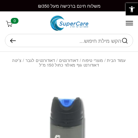
פתח סרגל נגישות
חזרה למעלה
Skip to Conten
משלוח חינם ברכישה מעל ₪350
0
חיפוש
עמוד הבית
/
מוצרי טיפוח
/
דאודורנטים
/
דאודורנטים לגבר
/ צ’יטה
דאודורנט גוף מאלווי כחול 150 מ”ל