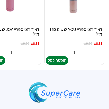
דאודורנט ספריי YOU לנשים 150
מ”ל
מ”ל
₪
9.90
₪
8.81
₪
9.90
₪
8.81
הוספה לסל
הו