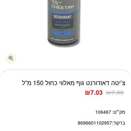
כמות צ'יטה דאודורנט גוף מאלווי כחול 150 מ"ל
צ’יטה דאודורנט גוף מאלווי כחול 150 מ”ל
₪
7.03
₪
7.90
מק״ט:
106467
ברקוד:
8696601102957