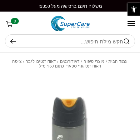
פתח סרגל נגישות
חזרה למעלה
Skip to Conten
משלוח חינם ברכישה מעל ₪350
0
חיפוש
עמוד הבית
/
מוצרי טיפוח
/
דאודורנטים
/
דאודורנטים לגבר
/ צ’יטה
דאודורנט גוף ספארי כתום 150 מ”ל