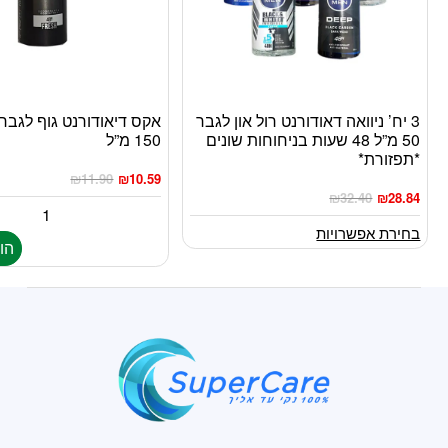
3 יח’ ניוואה דאודורנט רול און לגבר
אקס דיאודורנט גוף לגבר
למוצר
50 מ”ל 48 שעות בניחוחות שונים
150 מ”ל
זה
*תפזורת*
יש
₪
11.90
₪
10.59
מספר
₪
32.40
₪
28.84
סוגים.
בחירת אפשרויות
ניתן
הו
לבחור
את
האפשרויות
בעמוד
המוצר