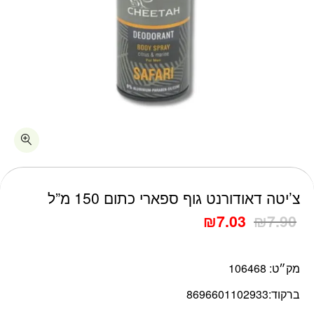
כמות צ'יטה דאודורנט גוף ספארי כתום 150 מ"ל
צ’יטה דאודורנט גוף ספארי כתום 150 מ”ל
₪
7.03
₪
7.90
מק״ט:
106468
ברקוד:
8696601102933