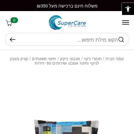
פתח סרגל נגישות
חזרה למעלה
Skip to Conten
משלוח חינם ברכישה מעל ₪350
0
חיפוש
עמוד הבית
/
חומרי ניקוי
/
מגבוני ניקיון
/
חיטוי משטחים
/ קוויק מגבון
לניקוי וחיטוי אמבט ושירותים 50 יחידות