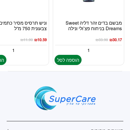
מבשם בדים זהר דליה Sweet
וניש תרסיס מסיר כתמים
Dreams בניחוח פצ’ולי ונילה
צבעונית 750 מ”ל
₪
11.90
₪
10.59
₪
33.90
₪
30.17
הוספה לסל
הו