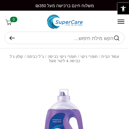
פתח סרגל נגישות
חזרה למעלה
Skip to Conten
משלוח חינם ברכישה מעל ₪350
0
חיפוש
עמוד הבית
/
חומרי ניקוי
/
חומרי ניקוי כביסה
/
ג׳ל כביסה
/ קולון ג’ל
כביסה 4 ליטר סגול