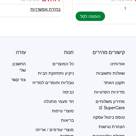
מספר
סוגים.
בחירת אפשרויות
ניתן
הוספה לסל
לבחור
את
האפשרויות
בעמוד
המוצר
קישורים מהירים
חנות
עזרה
אודותינו
כל המוצרים
החשבון
שלי
שאלות ותשובות
ניקיון ותחזוקת הבית
צור קשר
תקנון האתר
טבליות וחומרים למדיח
מדיניות הפרטיות
כביסה
מחירון משלוחים
חד פעמי מתכלה
SuperCare 🛒
מוצרי טיפוח
טופס ביטול עסקה
בריאות
הצהרת נגישות
מוצרי עודפים / אריזה
פסולת אלקטרונית
מוסדית