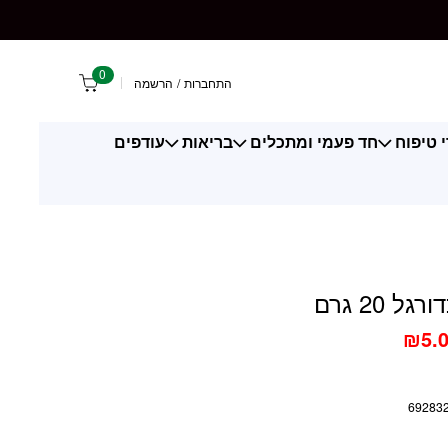
גרם
0
התחברות
/
הרשמה
 טיפוח
חד פעמי ומתכלים
בריאות
עודפים
ל 20 גרם
₪
5.
69283