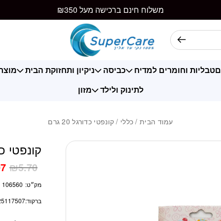
כמות קונפטי כדורגל 20 
משלוח חינם ברכישה מעל ₪350
ם
טבליות וחומרים למדיח
כביסה
ניקיון ותחזוקת הבית
מוצרי
לתינוק ולילד
מזון
עמוד הבית
/
כללי
/ קונפטי כדורגל 20 גרם
קונפטי כדורג
07
₪
5.70
מק״ט:
106560
ברקוד:
25117507