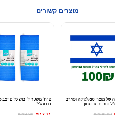
מוצרים קשורים
 של מוצרי טואלטיקה ופארם
2 יח’ משטח לייבוש כלים *צבע
למוצר
”ל וכוחות הביטחון
רנדומלי*
זה
יש
₪
19.90
₪
17.71
₪
100.00