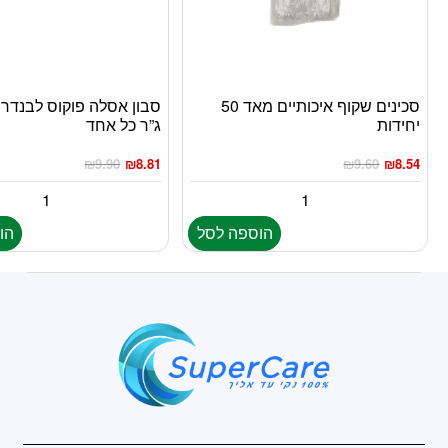
סכינים שקוף איכותיים מאד 50
יחידות
ג”ר כל אחד
₪
9.90
₪
8.81
₪
9.60
₪
8.54
הוספה לסל
הו