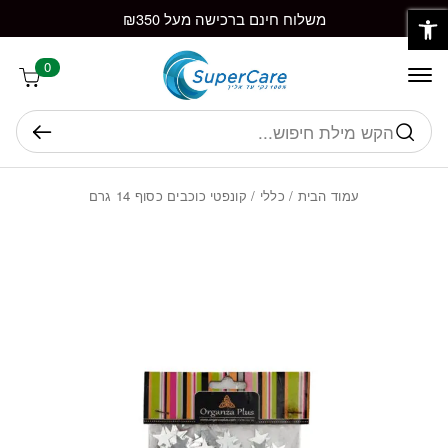
פתח סרגל נגישות
חזרה למעלה
Skip to Conten
משלוח חינם ברכישה מעל ₪350
0
חיפוש
עמוד הבית
/
כללי
/ קונפטי כוכבים כסוף 14 גרם