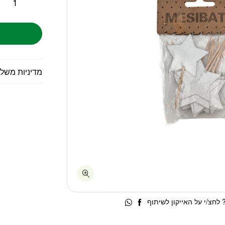
מדיניות משל
לחצ/י על האייקון לשיתוף