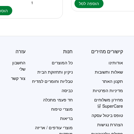
הוספה לסל
הוספ
קישורים מהירים
חנות
עזרה
אודותינו
כל המוצרים
החשבון
שלי
שאלות ותשובות
ניקיון ותחזוקת הבית
צור קשר
תקנון האתר
טבליות וחומרים למדיח
מדיניות הפרטיות
כביסה
מחירון משלוחים
חד פעמי מתכלה
SuperCare 🛒
מוצרי טיפוח
טופס ביטול עסקה
בריאות
הצהרת נגישות
מוצרי עודפים / אריזה
פסולת אלקטרונית
מוסדית