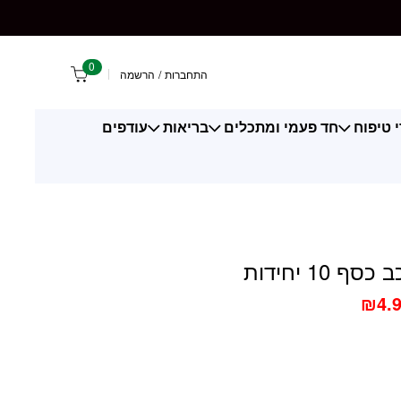
חידות
0
התחברות
/
הרשמה
 טיפוח
חד פעמי ומתכלים
בריאות
עודפים
ף 10 יחידות
₪
4.