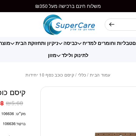
כמות קיסם כוכב כסף 10 י
משלוח חינם ברכישה מעל ₪350
ם
טבליות וחומרים למדיח
כביסה
ניקיון ותחזוקת הבית
מוצרי
לתינוק ולילד
מזון
עמוד הבית
/
כללי
/ קיסם כוכב כסף 10 יחידות
קיסם כוכב כס
98
₪
5.60
מק״ט:
106636
ברקוד:
106636