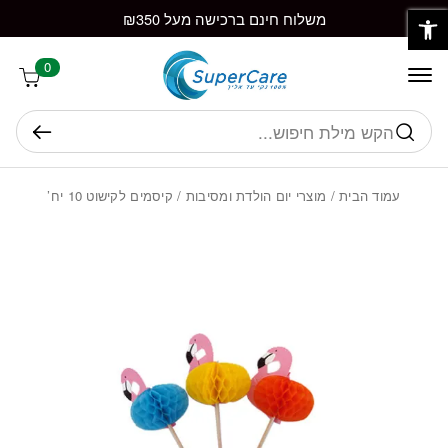
פתח סרגל נגישות
חזרה למעלה
Skip to Conten
משלוח חינם ברכישה מעל ₪350
0
חיפוש
עמוד הבית
/
מוצרי יום הולדת ומסיבות
/ קיסמים לקישוט 10 יח’