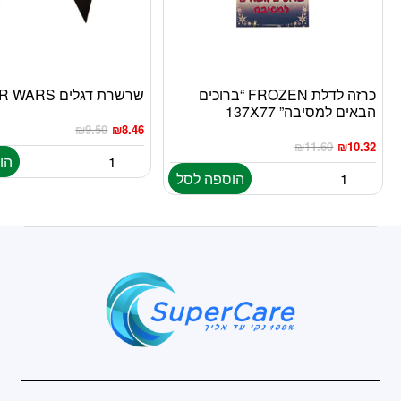
כרזה לדלת FROZEN “ברוכים
שרשרת דגלים STAR WARS
הבאים למסיבה” 137X77
₪
9.50
₪
8.46
₪
11.60
₪
10.32
הו
הוספה לסל