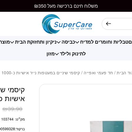
כמות קיסמי שיניים במ
משלוח חינם ברכישה מעל ₪350
ם
טבליות וחומרים למדיח
כביסה
ניקיון ותחזוקת הבית
מוצרי
לתינוק ולילד
מזון
ד הבית
/
חד פעמי ואפייה
/ קיסמי שיניים במעטפות נייר אישיות כ-1000 יח’
קיסמי שי
אישיות כ-1000 י
1
₪
39.90
מק״ט:
103744
ברקוד:
00599328