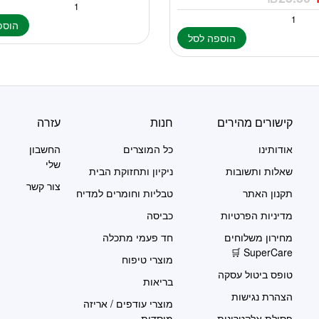
הוספ
הוספה לסל
קישורים מהירים
חנות
עזרה
אודותינו
כל המוצרים
החשבון
שלי
שאלות ותשובות
ניקיון ותחזוקת הבית
צור קשר
תקנון האתר
טבליות וחומרים למדיח
מדיניות הפרטיות
כביסה
מחירון משלוחים
חד פעמי מתכלה
SuperCare 🛒
מוצרי טיפוח
טופס ביטול עסקה
בריאות
הצהרת נגישות
מוצרי עודפים / אריזה
פסולת אלקטרונית
מוסדית