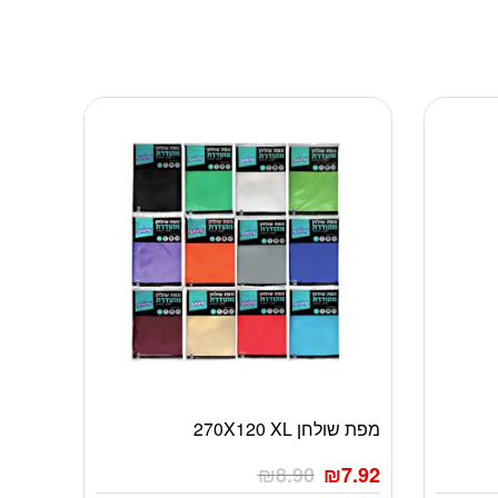
מפת שולחן 270X120 XL
₪
8.90
₪
7.92