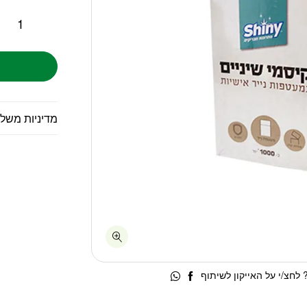
מדיניות משל
לחצ/י על האייקון לשיתוף