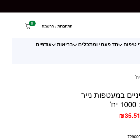
עטפות נייר אישיות כ-1000 יח'
0
התחברות
/
הרשמה
 טיפוח
חד פעמי ומתכלים
בריאות
עודפים
ניים במעטפות נייר
ח’
₪
35.5
72900