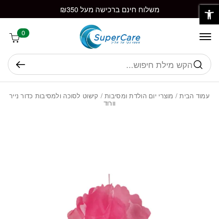
פתח סרגל נגישות
חזרה למעלה
Skip to Conten
משלוח חינם ברכישה מעל ₪350
0
חיפוש
עמוד הבית
/
מוצרי יום הולדת ומסיבות
/ קישוט לסוכה ולמסיבות כדור נייר
וורוד