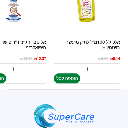
אלכוג’ל 100מ”ל לתיק מועשר
בויטמין E
היפואלרגני
₪
13.90
₪
12.37
₪
6.90
₪
6.14
הוספה לסל
הו