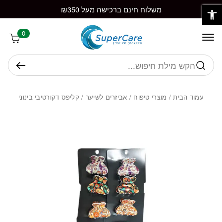
פתח סרגל נגישות
חזרה למעלה
Skip to Conten
משלוח חינם ברכישה מעל ₪350
0
חיפוש
עמוד הבית
/
מוצרי טיפוח
/
אביזרים לשיער
/ קליפס דקורטיבי בינוני