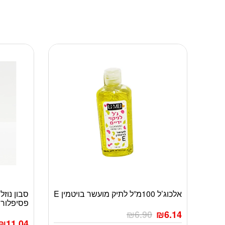
אלכוג’ל 100מ”ל לתיק מועשר בויטמין E
פסיפלור
₪
6.90
₪
6.14
₪
11.04