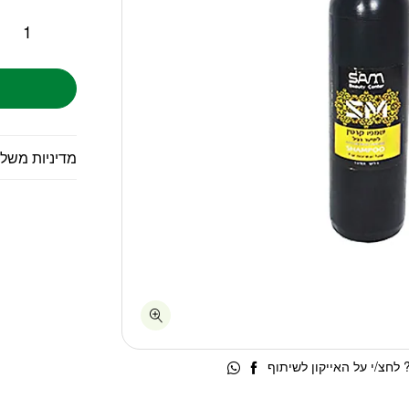
מדיניות משל
לחצ/י על האייקון לשיתוף