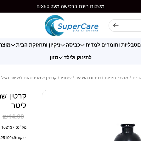
כמות קרטין שמפו סאם
משלוח חינם ברכישה מעל ₪350
ם
טבליות וחומרים למדיח
כביסה
ניקיון ותחזוקת הבית
מוצרי
לתינוק ולילד
מזון
בית
/
מוצרי טיפוח
/
טיפוח השיער
/
שמפו
/ קרטין שמפו סאם לשיער רגיל 1 ליטר
ליטר
6
₪
14.90
מק״ט:
102137
ברקוד:
82510049