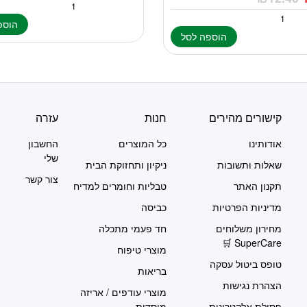
הוספ
הוספה לסל
קישורים מהירים
חנות
עזרה
אודותינו
כל המוצרים
החשבון
שלי
שאלות ותשובות
ניקיון ותחזוקת הבית
צור קשר
תקנון האתר
טבליות וחומרים למדיח
מדיניות הפרטיות
כביסה
מחירון משלוחים
חד פעמי מתכלה
SuperCare 🛒
מוצרי טיפוח
טופס ביטול עסקה
בריאות
הצהרת נגישות
מוצרי עודפים / אריזה
פסולת אלקטרונית
מוסדית