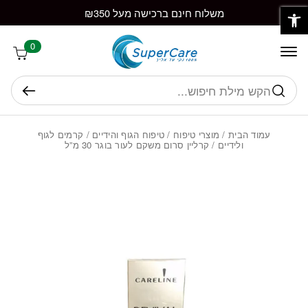
פתח סרגל נגישות
חזרה למעלה
Skip to Conten
משלוח חינם ברכישה מעל ₪350
0
חיפוש
עמוד הבית
/
מוצרי טיפוח
/
טיפוח הגוף והידיים
/
קרמים לגוף
ולידיים
/ קרליין סרום משקם לעור בוגר 30 מ”ל