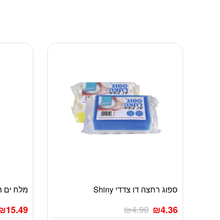
ספוג רחצה דו צדדי Shiny
מלח ים המל
₪
15.49
₪
4.90
₪
4.36