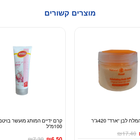
מוצרים קשורים
ח לבן “ארד” 420ג”ר
קרם ידיים המותג מועשר בויטמי
100מ”ל
₪
17.40
₪
7.30
₪
6.50