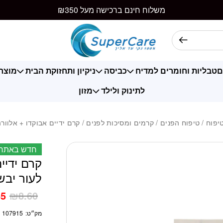
כמות קרם ידיים אבוק
משלוח חינם ברכישה מעל ₪350
ם
טבליות וחומרים למדיח
כביסה
ניקיון ותחזוקת הבית
מוצרי
לתינוק ולילד
מזון
יפוח
/
טיפוח הפנים
/
קרמים ומסיכות לפנים
/ קרם ידיים אבוקדו + אלוורה לעור
חדש באתר
קרם ידיי
לעור יבש 100 מ
65
₪
8.60
מק״ט:
107915