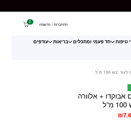
דו + אלוורה לעור יבש 100 מ"ל
0
התחברות
/
הרשמה
 טיפוח
חד פעמי ומתכלים
בריאות
עודפים
 יבש 100 מ”ל
ם אבוקדו + אלוורה
”ל
₪
7.