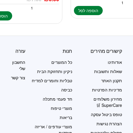
הוספה לסל
הוספ
קישורים מהירים
חנות
עזרה
אודותינו
כל המוצרים
החשבון
שלי
שאלות ותשובות
ניקיון ותחזוקת הבית
צור קשר
תקנון האתר
טבליות וחומרים למדיח
מדיניות הפרטיות
כביסה
מחירון משלוחים
חד פעמי מתכלה
SuperCare 🛒
מוצרי טיפוח
טופס ביטול עסקה
בריאות
הצהרת נגישות
מוצרי עודפים / אריזה
פסולת אלקטרונית
מוסדית