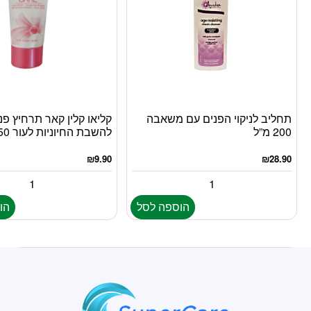
תחליב לניקוי הפנים עם משאבה
קליאו קלין קאר תרחיץ פנ
200 מ”ל
להשבת החיוניות לעור 150 מ”ל
₪
9.90
₪
28.90
הוספה לסל
הו