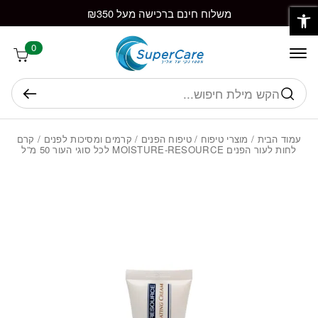
פתח סרגל נגישות
חזרה למעלה
Skip to Conten
משלוח חינם ברכישה מעל ₪350
0
חיפוש
עמוד הבית
/
מוצרי טיפוח
/
טיפוח הפנים
/
קרמים ומסיכות לפנים
/ קרם
לחות לעור הפנים MOISTURE-RESOURCE לכל סוגי העור 50 מ”ל