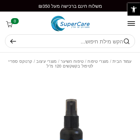
פתח סרגל נגישות
חזרה למעלה
Skip to Conten
משלוח חינם ברכישה מעל ₪350
0
חיפוש
עמוד הבית
/
מוצרי טיפוח
/
טיפוח השיער
/
מוצרי עיצוב
/ קרנוקס ספריי
לטיפול בקשקשים 120 מ”ל