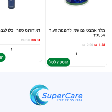
מלח אמבט עם שמן לרעננות העור
דאודורנט ספריי בלו לגבר 150מ”
354ג”ר
₪
9.90
₪
8.81
₪
12.90
₪
11.48
הו
הוספה לסל