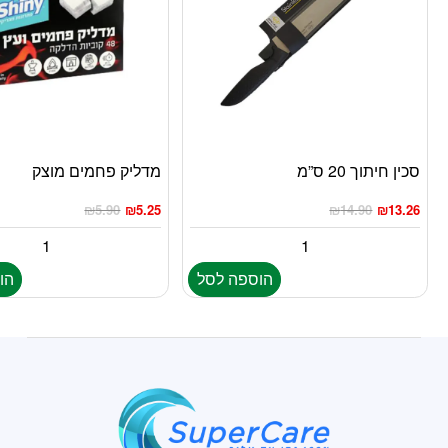
סכין חיתוך 20 ס”מ
מדליק פחמים מוצק
₪
5.90
₪
5.25
₪
14.90
₪
13.26
הוספה לסל
הו