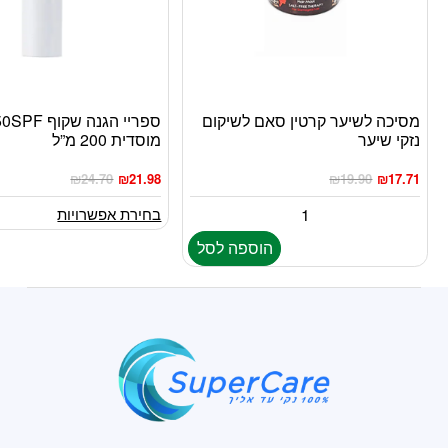
מסיכה לשיער קרטין סאם לשיקום
למוצר
נזקי שיער
מוסדית 200 מ”ל
זה
יש
₪
24.70
₪
21.98
₪
19.90
₪
17.71
מספר
סוגים.
בחירת אפשרויות
ניתן
הוספה לסל
לבחור
את
האפשרויות
בעמוד
המוצר