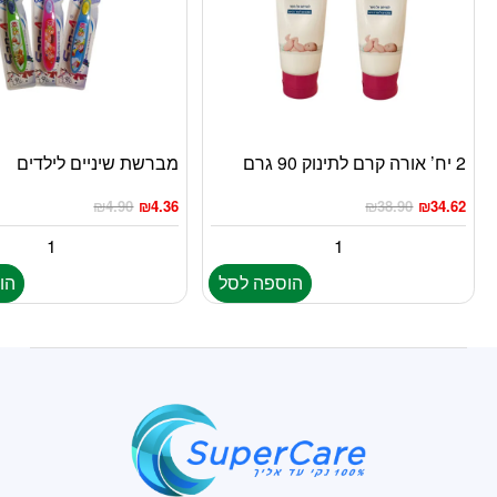
2 יח’ אורה קרם לתינוק 90 גרם
מברשת שיניים לילדים
₪
4.90
₪
4.36
₪
38.90
₪
34.62
הוספה לסל
הו