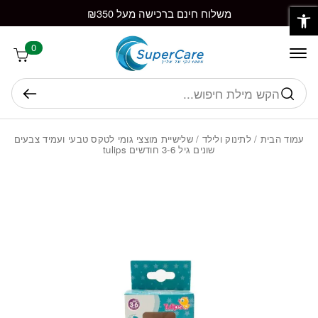
פתח סרגל נגישות
חזרה למעלה
Skip to Conten
משלוח חינם ברכישה מעל ₪350
0
חיפוש
עמוד הבית
/
לתינוק ולילד
/ שלישיית מוצצי גומי לטקס טבעי ועמיד צבעים
שונים גיל 3-6 חודשים tulips