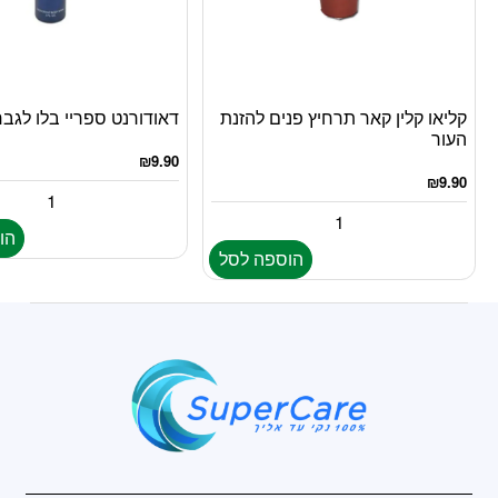
קליאו קלין קאר תרחיץ פנים להזנת
דאודורנט ספריי בלו לגבר 150מ”
העור
₪
9.90
₪
9.90
הו
הוספה לסל