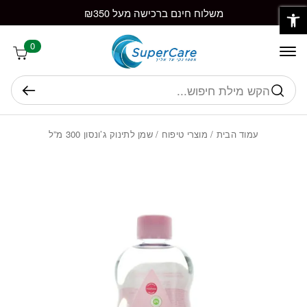
פתח סרגל נגישות
חזרה למעלה
Skip to Conten
משלוח חינם ברכישה מעל ₪350
0
חיפוש
עמוד הבית
/
מוצרי טיפוח
/ שמן לתינוק ג’ונסון 300 מ”ל