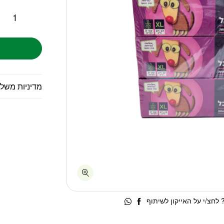
מדיניות משל
לחצ/י על האייקון לשיתוף