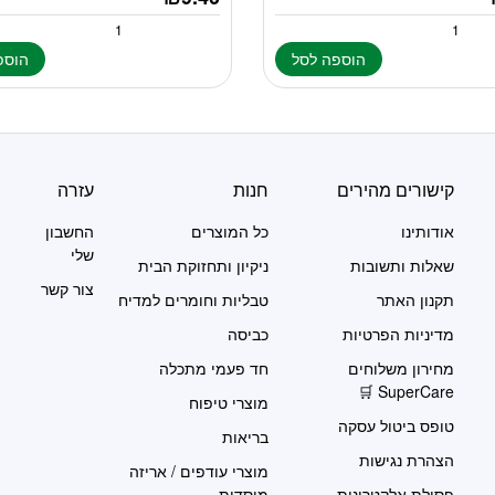
הוספה לסל
הוספ
קישורים מהירים
חנות
עזרה
אודותינו
כל המוצרים
החשבון
שלי
שאלות ותשובות
ניקיון ותחזוקת הבית
צור קשר
תקנון האתר
טבליות וחומרים למדיח
מדיניות הפרטיות
כביסה
מחירון משלוחים
חד פעמי מתכלה
SuperCare 🛒
מוצרי טיפוח
טופס ביטול עסקה
בריאות
הצהרת נגישות
מוצרי עודפים / אריזה
פסולת אלקטרונית
מוסדית