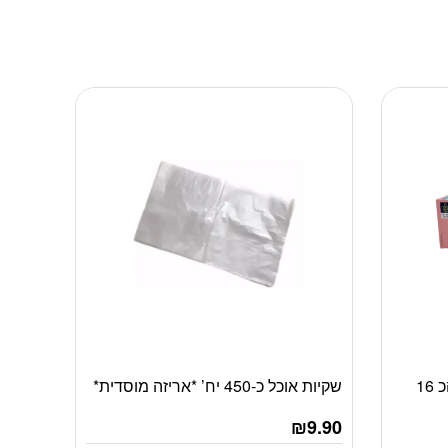
שקיות זיפר שייני ב 2 גדלים סהכ 16
שקיות אוכל כ-450 יח’ *אריזה מוסדית*
למוצר
זה
₪
9.90
יש