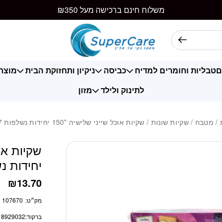
כמות שקיות אוכל שייני שלישיה *0
משלוח חינם ברכישה מעל ₪350
ם
טבליות וחומרים למדיח
כביסה
ניקיון ותחזוקת הבית
מוצרי
לתינוק ולילד
מזון
/
מטבח
/
שקיות שונות
/ שקיות אוכל שייני שלישיה *150 יחידות נשלפות 27*19 ס”מ
יחידות נשלפות
₪
13.70
מק״ט:
107670
ברקוד:
18929032