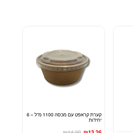
קערת קראפט עם מכסה 1100 מ”ל – 6
יחידות
₪
14.90
₪
13.26