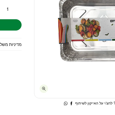
מדיניות משל
לחצ/י על האייקון לשיתוף