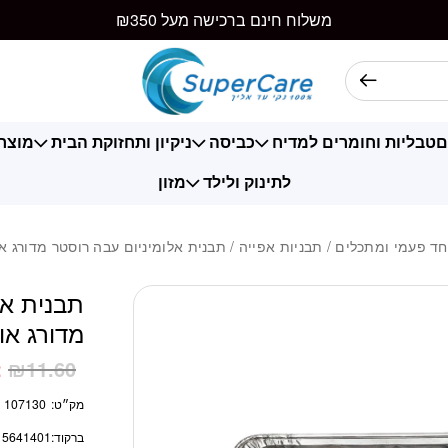
כמות תבנית אלומיניו
משלוח חינם ברכישה מעל ₪350
ם
טבליות וחומרים למדיח
כביסה
ניקיון ותחזוקת הבית
מוצרי
לתינוק ולילד
מזון
חד פעמי ומתכלים
/
תבניות אפייה
/ תבנית אלומיניום עבה רוסטר מדורג אופל 3 יח
תבנית אל
מדורג אופל 3 י
2
₪
11.60
מק״ט:
107130
ברקוד:
15641401