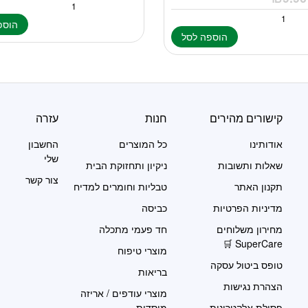
הוספ
הוספה לסל
קישורים מהירים
חנות
עזרה
אודותינו
כל המוצרים
החשבון
שלי
שאלות ותשובות
ניקיון ותחזוקת הבית
צור קשר
תקנון האתר
טבליות וחומרים למדיח
מדיניות הפרטיות
כביסה
מחירון משלוחים
חד פעמי מתכלה
SuperCare 🛒
מוצרי טיפוח
טופס ביטול עסקה
בריאות
הצהרת נגישות
מוצרי עודפים / אריזה
פסולת אלקטרונית
מוסדית