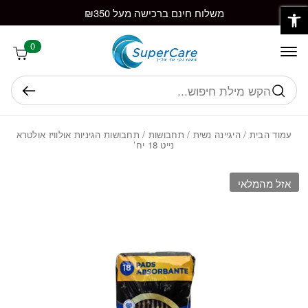
פתח סרגל נגישות
חזרה למעלה
Skip to Conten
משלוח חינם ברכישה מעל ₪350
0
חיפוש
עמוד הבית
/
היגיינה נשית
/
תחבושות
/ תחבושות הגיניות אולוויז אולטרא
נייט 18 יח’
אזל מהמלאי