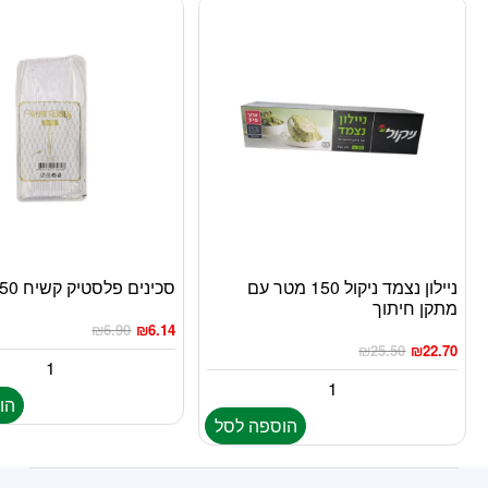
ניילון נצמד ניקול 150 מטר עם
סכינים פלסטיק קשיח 50יח’ שקוף
מתקן חיתוך
₪
6.90
₪
6.14
₪
25.50
₪
22.70
הו
הוספה לסל