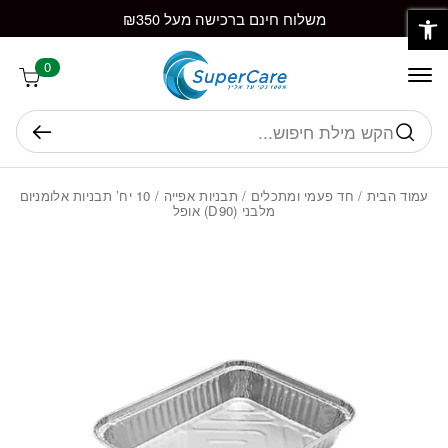
פתח סרגל נגישות
חזרה למעלה
Skip to Conten
משלוח חינם ברכישה מעל ₪350
0
חיפוש
עמוד הבית
/
חד פעמי ומתכלים
/
תבניות אפייה
/ 10 יח’ תבניות אלומניום
מלבני (D90) אופל