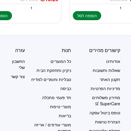
הוספה לסל
הוספ
קישורים מהירים
חנות
עזרה
אודותינו
כל המוצרים
החשבון
שלי
שאלות ותשובות
ניקיון ותחזוקת הבית
צור קשר
תקנון האתר
טבליות וחומרים למדיח
מדיניות הפרטיות
כביסה
מחירון משלוחים
חד פעמי מתכלה
SuperCare 🛒
מוצרי טיפוח
טופס ביטול עסקה
בריאות
הצהרת נגישות
מוצרי עודפים / אריזה
פסולת אלקטרונית
מוסדית