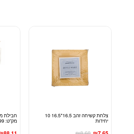
צלחת קשיחה זהב 16.5*16.5 10
חבילת מוצ
יחידות
מק”ט: 2099
₪
88.11
₪
8.60
₪
7.65