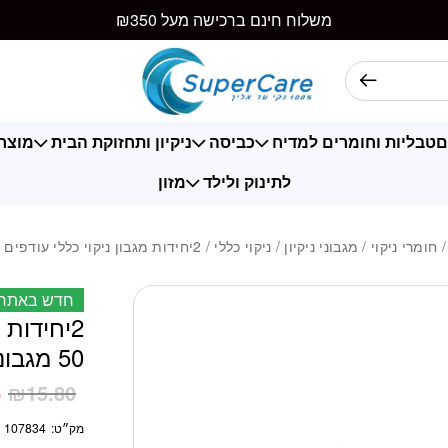
כמות 2יחידות מגבון ניקוי כללי עודפים 50 מגבונים
משלוח חינם ברכישה מעל ₪350
ם
טבליות וחומרים למדיח
כביסה
ניקיון ותחזוקת הבית
מוצרי
לתינוק ולילד
מזון
חומרי ניקוי
/
מגבוני ניקיון
/
ניקוי כללי
/ 2יחידות מגבון ניקוי כללי עודפים 50 מגבונים
חדש באתר
2יחידות 
50 מגבונים
6
₪
15.80
מק״ט:
107834